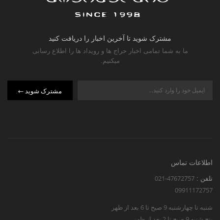
مشترک شوید تا آخرین اخبار را دریافت کنید
ما به شما تمامی اخبار حراج ها و رویداد ها را اطلاع رسانی
میکنیم.
مشترک شوید
اطلاعات تماس
021-47672757
تلفن :
09911172757
شنبه تا چهارشنبه 9 صبح تا 6 بعد از ظهر
پنج شنبه 9 صبح تا 2 بعد از ظهر