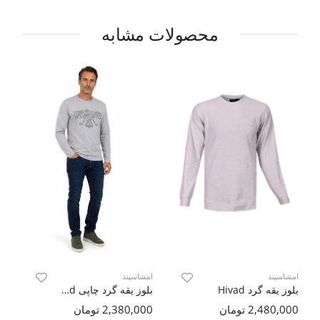
محصولات مشابه
امشاسپند
امشاسپند
ام
بلوز یقه گرد Hivad
بلوز یقه گرد چاپی Nobad
2,480,000 تومان
2,380,000 تومان
000