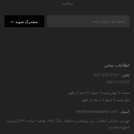
میکنیم.
مشترک شوید
اطلاعات تماس
021-47672757
تلفن :
09911172757
شنبه تا چهارشنبه 9 صبح تا 6 بعد از ظهر
پنج شنبه 9 صبح تا 2 بعد از ظهر
ایمیل :
info@amshaspand.com
تهران، خیابان انقلاب، بین ولیعصر و حافظ، پلاک ۹۸۸، طبقه ۴ واحد ۴۲ کدپستی:
۱۱۳۳۷۶۶۵۳۶