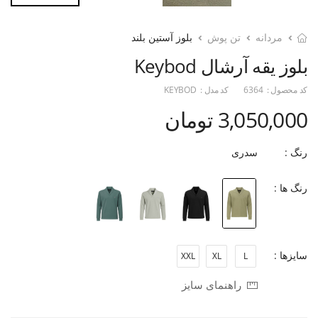
مردانه
تن پوش
بلوز آستین بلند
بلوز یقه آرشال Keybod
کد محصول :
6364
کد مدل :
KEYBOD
3,050,000 تومان
رنگ :
سدری
رنگ ها :
سایزها :
XXL
XL
L
راهنمای سایز