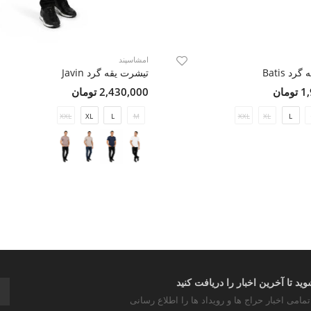
امشاسپند
د Batis
تیشرت یقه گرد Javin
مان
2,430,000 تومان
XXL
XL
L
M
XXL
XL
L
د تا آخرین اخبار را دریافت کنید
تمامی اخبار حراج ها و رویداد ها را اطلاع رسانی