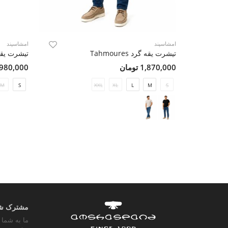
امشاسپند
امشاسپند
تیشرت یقه گرد Tahmoures
تیشرت یقه گر
1,870,000 تومان
1,980,000 تو
M
S
XXL
XL
L
M
S
مشترک شوی
ما به شما 