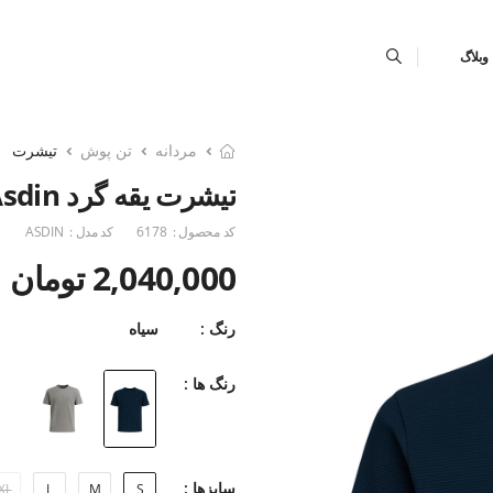
وبلاگ
مردانه
تن پوش
تیشرت
تیشرت یقه گرد Asdin
کد محصول :
6178
کد مدل :
ASDIN
2,040,000 تومان
رنگ :
سیاه
رنگ ها :
سایزها :
XL
L
M
S