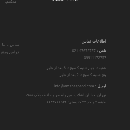
میکنیم.
اطلاعات تماس
تماس با ما
021-47672757
تلفن :
قوانین ومقر
09911172757
شنبه تا چهارشنبه 9 صبح تا 6 بعد از ظهر
پنج شنبه 9 صبح تا 2 بعد از ظهر
ایمیل :
info@amshaspand.com
تهران، خیابان انقلاب، بین ولیعصر و حافظ، پلاک ۹۸۸،
طبقه ۴ واحد ۴۲ کدپستی: ۱۱۳۳۷۶۶۵۳۶