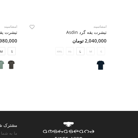
امشاسپند
امشاسپند
تیشرت یقه گرد Asdin
تیشرت یقه گر
2,040,000 تومان
1,980,000 تو
M
S
XXL
XL
L
M
S
مشترک شوی
ما به شما 