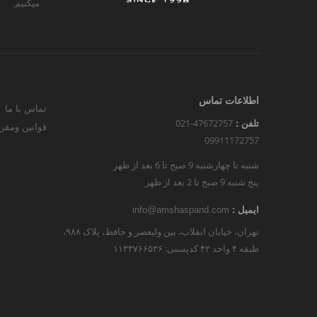
میکنیم.
اطلاعات تماس
تماس با ما
021-47672757
تلفن :
قوانین ومقر
09911172757
شنبه تا چهارشنبه 9 صبح تا 6 بعد از ظهر
پنج شنبه 9 صبح تا 2 بعد از ظهر
ایمیل :
info@amshaspand.com
تهران، خیابان انقلاب، بین ولیعصر و حافظ، پلاک ۹۸۸،
طبقه ۴ واحد ۴۲ کدپستی: ۱۱۳۳۷۶۶۵۳۶