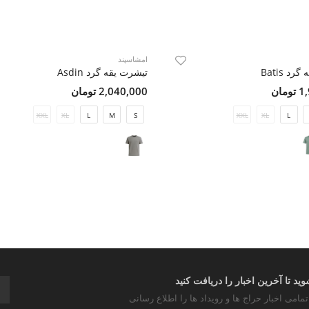
امشاسپند
د Batis
تیشرت یقه گرد Asdin
مان
2,040,000 تومان
XXL
XL
L
M
S
XXL
XL
L
د تا آخرین اخبار را دریافت کنید
تمامی اخبار حراج ها و رویداد ها را اطلاع رسانی