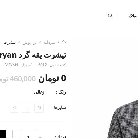
وبلاگ
مردانه
تن پوش
تیشرت
تیشرت یقه گرد Faryan
کد محصول :
6012
کد مدل :
FARYAN
0 تومان
460,000 تومان
رنگ :
زغالی
سایزها :
XL
L
M
تعداد :