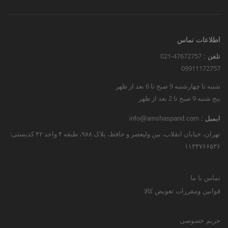
اطلاعات تماس
021-47672757
تلفن :
09911172757
شنبه تا چهارشنبه 9 صبح تا 6 بعد از ظهر
پنج شنبه 9 صبح تا 2 بعد از ظهر
ایمیل :
info@amshaspand.com
تهران، خیابان انقلاب، بین ولیعصر و حافظ، پلاک ۹۸۸، طبقه ۴ واحد ۴۲ کدپستی:
۱۱۳۳۷۶۶۵۳۶
تماس با ما
قوانین ومقررات تعویض کالا
حریم خصوصی