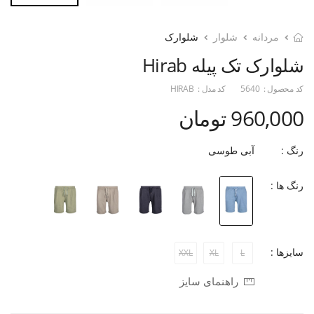
مردانه
شلوار
شلوارک
شلوارک تک پیله Hirab
کد محصول :
5640
کد مدل :
HIRAB
960,000 تومان
رنگ :
آبی طوسی
رنگ ها :
سایزها :
XXL
XL
L
راهنمای سایز