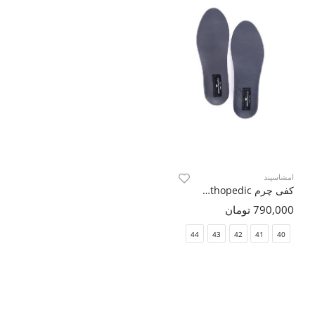
امشاسپند
کفی چرم Orthopedic
790,000 تومان
44
43
42
41
40