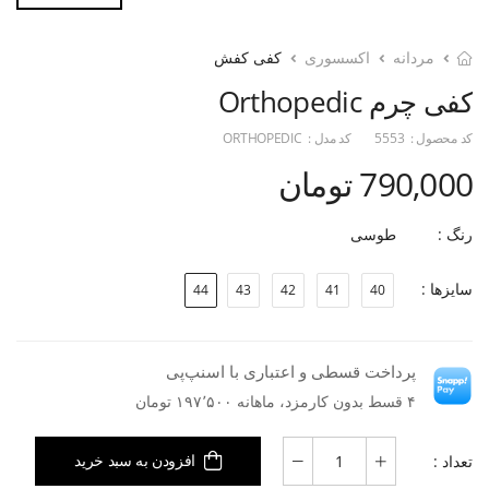
مردانه
اکسسوری
کفی کفش
کفی چرم Orthopedic
کد محصول :
5553
کد مدل :
ORTHOPEDIC
790,000 تومان
رنگ :
طوسی
سایزها :
44
43
42
41
40
پرداخت قسطی و اعتباری با اسنپ‌پی
۴ قسط بدون کارمزد، ماهانه ۱۹۷٬۵۰۰ تومان
تعداد :
افزودن به سبد خرید