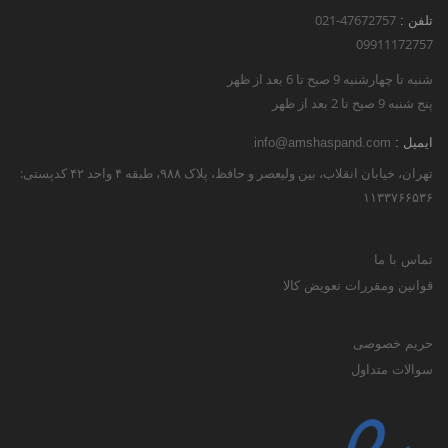
021-47672757
تلفن :
09911172757
شنبه تا چهارشنبه 9 صبح تا 6 بعد از ظهر
پنج شنبه 9 صبح تا 2 بعد از ظهر
ایمیل :
info@amshaspand.com
تهران، خیابان انقلاب، بین ولیعصر و حافظ، پلاک ۹۸۸، طبقه ۴ واحد ۴۲ کدپستی:
۱۱۳۳۷۶۶۵۳۶
تماس با ما
قوانین ومقررات تعویض کالا
حریم خصوصی
سوالات متداول