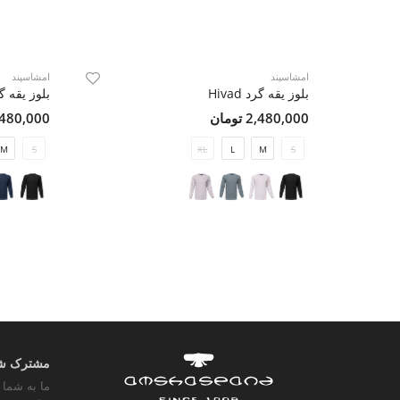
امشاسپند
امشاسپند
بلوز یقه گرد Hivad
بلوز یقه گرد d
2,480,000 تومان
2,480,000 تو
M
S
XL
L
M
S
مشترک شوی
ما به شما 