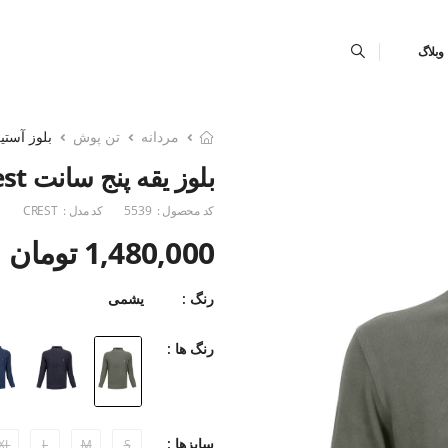
وبلاگ
مردانه
تن پوش
بلوز آستین
بلوز یقه پنج سانت Crest
کد محصول :
5539
کد مدل :
CREST
1,480,000 تومان
رنگ :
یشمی
رنگ ها :
سایزها :
XL
L
M
S