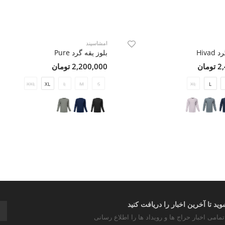
امشاسپند
Hiva
بلوز یقه گرد Pure
مان
2,200,000 تومان
XXL
XL
L
M
S
XL
L
د تا آخرین اخبار را دریافت کنید
تمامی اخبار حراج ها و رویداد ها را اطلاع رسانی