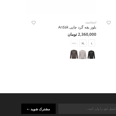
امشاسپند
امشاسپند
بلوز یقه گرد چاپی Ardak
بلوز یقه گرد Hivad
2,360,000 تومان
2,480,000 تومان
M
S
XXL
XL
L
مشترک شوید