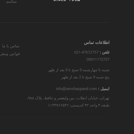
میکنیم.
اطلاعات تماس
تماس با ما
021-47672757
تلفن :
قوانین ومقر
09911172757
شنبه تا چهارشنبه 9 صبح تا 6 بعد از ظهر
پنج شنبه 9 صبح تا 2 بعد از ظهر
ایمیل :
info@amshaspand.com
تهران، خیابان انقلاب، بین ولیعصر و حافظ، پلاک ۹۸۸،
طبقه ۴ واحد ۴۲ کدپستی: ۱۱۳۳۷۶۶۵۳۶