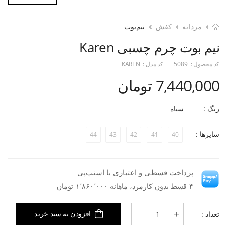
مردانه
کفش
نیم‌بوت
نیم بوت چرم چسبی Karen
کد محصول :
5089
کد مدل :
KAREN
7,440,000 تومان
رنگ :
سیاه
سایزها :
44
43
42
41
40
پرداخت قسطی و اعتباری با اسنپ‌پی
۴ قسط بدون کارمزد، ماهانه ۱٬۸۶۰٬۰۰۰ تومان
تعداد :
افزودن به سبد خرید