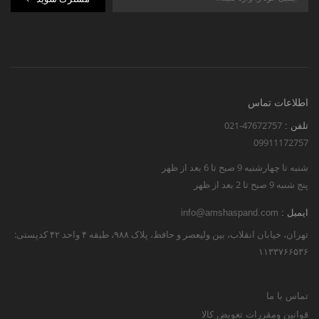
اطلاعات تماس
021-47672757
تلفن :
09911172757
شنبه تا چهارشنبه 9 صبح تا 6 بعد از ظهر
پنج شنبه 9 صبح تا 2 بعد از ظهر
ایمیل :
info@amshaspand.com
تهران، خیابان انقلاب، بین ولیعصر و حافظ، پلاک ۹۸۸، طبقه ۴ واحد ۴۲ کدپستی:
۱۱۳۳۷۶۶۵۳۶
تماس با ما
قوانین ومقررات تعویض کالا