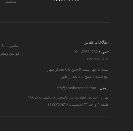
میکنیم.
اطلاعات تماس
تماس با ما
021-47672757
تلفن :
قوانین ومقر
09911172757
شنبه تا چهارشنبه 9 صبح تا 6 بعد از ظهر
پنج شنبه 9 صبح تا 2 بعد از ظهر
ایمیل :
info@amshaspand.com
تهران، خیابان انقلاب، بین ولیعصر و حافظ، پلاک ۹۸۸،
طبقه ۴ واحد ۴۲ کدپستی: ۱۱۳۳۷۶۶۵۳۶