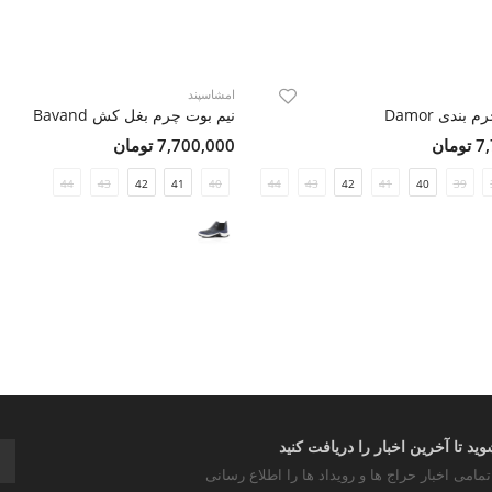
امشاسپند
بندی Damor
نیم بوت چرم بغل کش Bavand
مان
7,700,000 تومان
44
43
42
41
40
44
43
42
41
40
39
د تا آخرین اخبار را دریافت کنید
تمامی اخبار حراج ها و رویداد ها را اطلاع رسانی