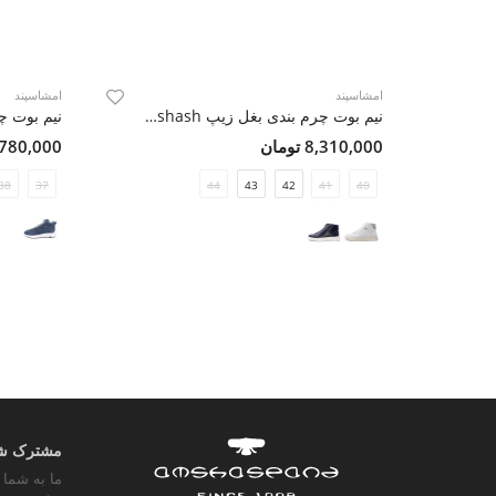
امشاسپند
امشاسپند
نیم بوت چرم بندی بغل زیپ Khashash
نیم بوت چرم 
8,310,000 تومان
7,780,000 تو
38
37
44
43
42
41
40
مشترک شوی
ما به شما 