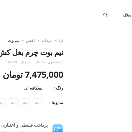
وبلاگ
مردانه
کفش
نیم‌بوت
نیم بوت چرم بغل کش oupin
کد محصول :
4956
کد مدل :
ZOUPIN
7,475,000 تومان
رنگ :
نسکافه ای
سایزها :
43
42
41
40
پرداخت قسطی و اعتباری ب