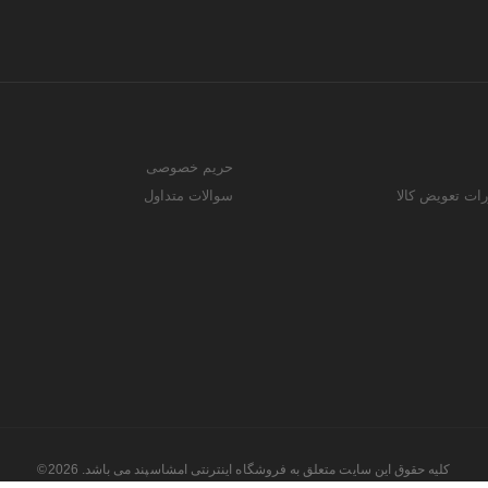
حریم خصوصی
رات تعویض کالا
سوالات متداول
کلیه حقوق این سایت متعلق به فروشگاه اینترنتی امشاسپند می باشد. 2026©