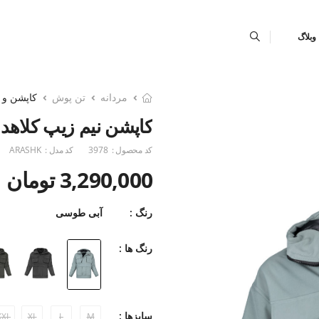
وبلاگ
مردانه
تن پوش
کاپشن و پ
کاپشن نیم زیپ کلاهدار ashk
کد محصول :
3978
کد مدل :
ARASHK
3,290,000 تومان
رنگ :
آبی طوسی
رنگ ها :
سایزها :
XXL
XL
L
M