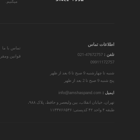
میکنیم.
اطلاعات تماس
تماس با ما
021-47672757
تلفن :
قوانین ومقر
09911172757
شنبه تا چهارشنبه 9 صبح تا 6 بعد از ظهر
پنج شنبه 9 صبح تا 2 بعد از ظهر
ایمیل :
info@amshaspand.com
تهران، خیابان انقلاب، بین ولیعصر و حافظ، پلاک ۹۸۸،
طبقه ۴ واحد ۴۲ کدپستی: ۱۱۳۳۷۶۶۵۳۶