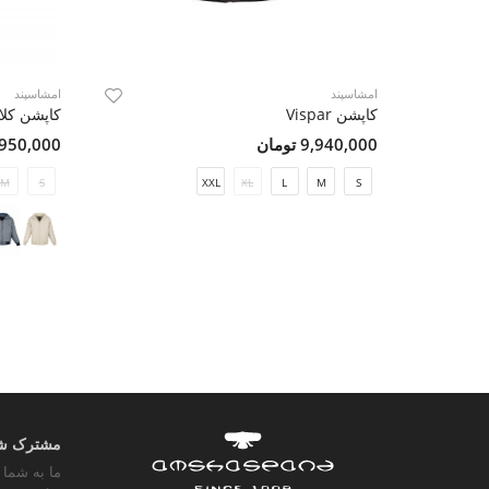
امشاسپند
امشاسپند
کاپشن Vispar
کاپشن کلاهدا
9,940,000 تومان
4,950,000 تو
M
S
XXL
XL
L
M
S
مشترک شوی
ما به شما 