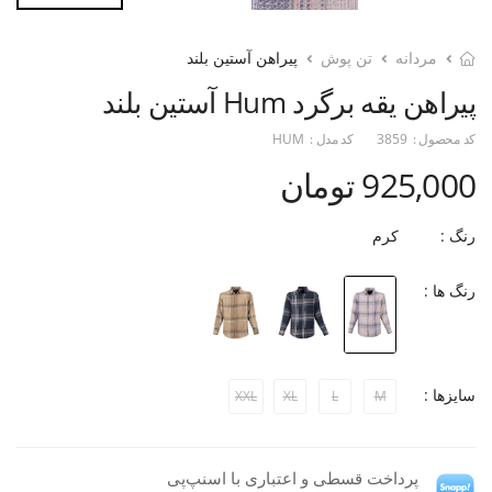
مردانه
تن پوش
پیراهن آستین بلند
پیراهن یقه برگرد Hum آستین بلند
کد محصول :
3859
کد مدل :
HUM
925,000 تومان
رنگ :
کرم
رنگ ها :
سایزها :
XXL
XL
L
M
پرداخت قسطی و اعتباری با اسنپ‌پی