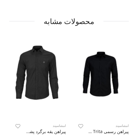
محصولات مشابه
امشاسپند
امشاسپند
ام
پیراهن رسمی Trita آستین بلند
پیراهن یقه برگرد پشمی Wooly آستین بلند