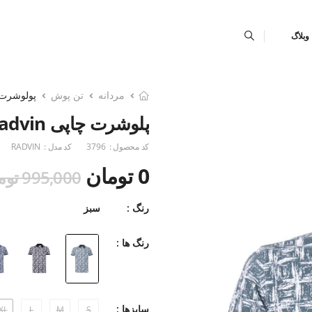
وبلاگ
مردانه
تن پوش
پولوشرت
پلوشرت چاپی Radvin آستین کوتاه
کد محصول :
3796
کد مدل :
RADVIN
0 تومان
995,000 تومان
رنگ :
سبز
رنگ ها :
سایزها :
XL
L
M
S