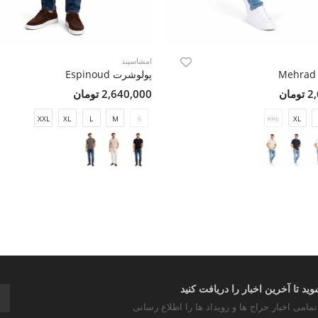
امشاسپند
پولوشرت Espinoud
مان
2,640,000 تومان
XXL
XL
L
M
S
XXL
XL
د تا آخرین اخبار را دریافت کنید
تمامی اخبار حراج ها و رویداد ها را اطلاع رسانی