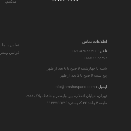
میکنیم.
اطلاعات تماس
تماس با ما
021-47672757
تلفن :
قوانین ومقر
09911172757
شنبه تا چهارشنبه 9 صبح تا 6 بعد از ظهر
پنج شنبه 9 صبح تا 2 بعد از ظهر
ایمیل :
info@amshaspand.com
تهران، خیابان انقلاب، بین ولیعصر و حافظ، پلاک ۹۸۸،
طبقه ۴ واحد ۴۲ کدپستی: ۱۱۳۳۷۶۶۵۳۶