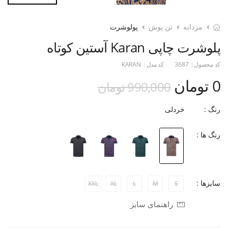
مردانه
تن پوش
پولوشرت
پلوشرت چاپی Karan آستین کوتاه
کد محصول :
3687
کد مدل :
KARAN
0 تومان
990,000 تومان
رنگ :
خردلی
رنگ ها :
سایزها :
XXL
XL
L
M
S
راهنمای سایز