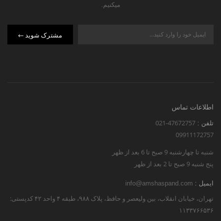
میکنیم.
مشترک شوید
اطلاعات تماس
021-47672757
تلفن :
09911172757
شنبه تا چهارشنبه 9 صبح تا 6 بعد از ظهر
پنج شنبه 9 صبح تا 2 بعد از ظهر
ایمیل :
info@amshaspand.com
تهران، خیابان انقلاب، بین ولیعصر و حافظ، پلاک ۹۸۸، طبقه ۴ واحد ۴۲ کدپستی:
۱۱۳۳۷۶۶۵۳۶