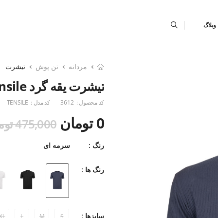
وبلاگ
مردانه
تن پوش
تیشرت
تیشرت یقه گرد Tensile آستین کوتاه
کد محصول :
3612
کد مدل :
TENSILE
0 تومان
475,000 تومان
رنگ :
سرمه ای
رنگ ها :
سایزها :
XL
L
M
S