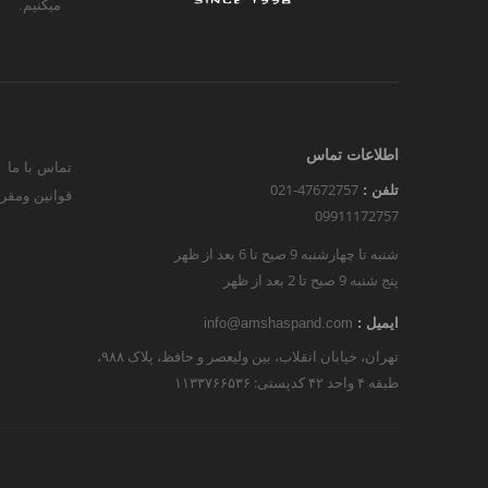
میکنیم.
اطلاعات تماس
تماس با ما
021-47672757
تلفن :
قوانین ومقر
09911172757
شنبه تا چهارشنبه 9 صبح تا 6 بعد از ظهر
پنج شنبه 9 صبح تا 2 بعد از ظهر
ایمیل :
info@amshaspand.com
تهران، خیابان انقلاب، بین ولیعصر و حافظ، پلاک ۹۸۸،
طبقه ۴ واحد ۴۲ کدپستی: ۱۱۳۳۷۶۶۵۳۶