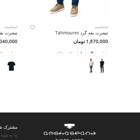
امشاسپند
امشاسپند
تیشرت یقه گرد Tahmoures
تیشرت یقه گر
1,870,000 تومان
2,040,000 تو
M
S
XXL
XL
L
M
S
مشترک شوی
ما به شما 