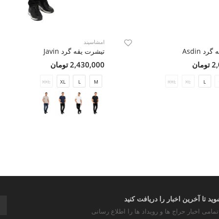
امشاسپند
د Asdin
تیشرت یقه گرد Javin
مان
2,430,000 تومان
XXL
XL
L
M
XXL
XL
L
د تا آخرین اخبار را دریافت کنید
تمامی اخبار حراج ها و رویداد ها را اطلاع رسانی