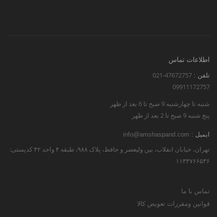
اطلاعات تماس
021-47672757
تلفن :
09911172757
شنبه تا چهارشنبه 9 صبح تا 6 بعد از ظهر
پنج شنبه 9 صبح تا 2 بعد از ظهر
ایمیل :
info@amshaspand.com
تهران، خیابان انقلاب، بین ولیعصر و حافظ، پلاک ۹۸۸، طبقه ۴ واحد ۴۲ کدپستی:
۱۱۳۳۷۶۶۵۳۶
تماس با ما
قوانین ومقررات تعویض کالا