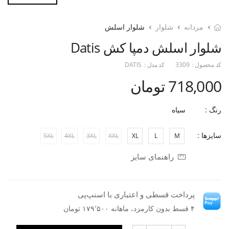
مردانه
شلوار
شلوار اسلش
شلوار اسلش دمپا کش Datis
کد محصول :
3309
کد مدل :
DATIS
718,000 تومان
رنگ :
سیاه
سایزها :
5XL
4XL
3XL
XXL
XL
L
M
راهنمای سایز
پرداخت قسطی و اعتباری با اسنپ‌پی
۴ قسط بدون کارمزد، ماهانه ۱۷۹٬۵۰۰ تومان