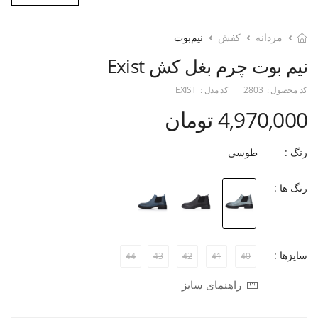
مردانه
کفش
نیم‌بوت
نیم بوت چرم بغل کش Exist
کد محصول :
2803
کد مدل :
EXIST
4,970,000 تومان
رنگ :
طوسی
رنگ ها :
سایزها :
44
43
42
41
40
راهنمای سایز