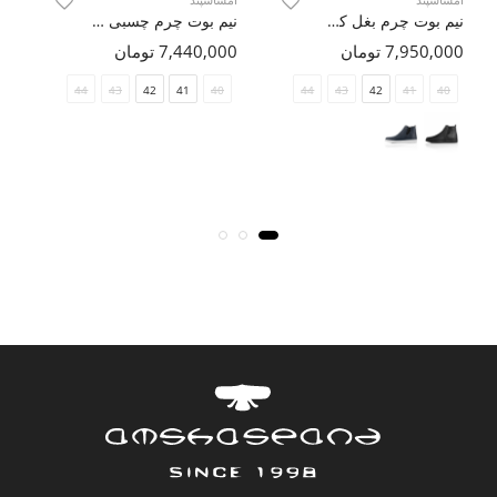
نیم بوت چرم بغل کش Martiya
نیم بوت چرم چسبی Karen
7,950,000 تومان
7,440,000 تومان
000
44
43
42
41
40
44
43
42
41
40