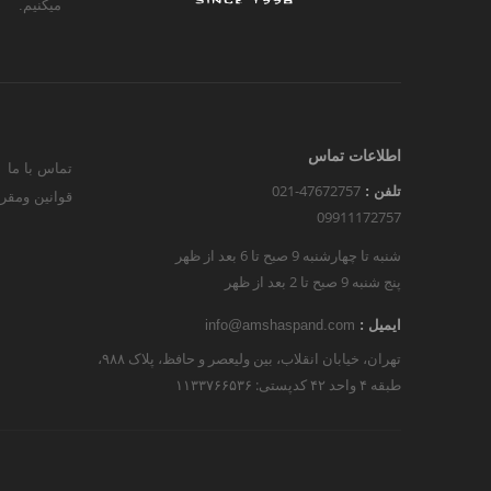
میکنیم.
اطلاعات تماس
تماس با ما
021-47672757
تلفن :
قوانین ومقر
09911172757
شنبه تا چهارشنبه 9 صبح تا 6 بعد از ظهر
پنج شنبه 9 صبح تا 2 بعد از ظهر
ایمیل :
info@amshaspand.com
تهران، خیابان انقلاب، بین ولیعصر و حافظ، پلاک ۹۸۸،
طبقه ۴ واحد ۴۲ کدپستی: ۱۱۳۳۷۶۶۵۳۶