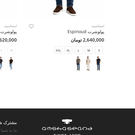
امشاسپند
امشاسپند
پولوشرت Espinoud
پولوشرت Mehrad
2,640,000 تومان
2,620,000 تو
L
M
XXL
XL
L
M
S
مشترک شوی
ما به شما 