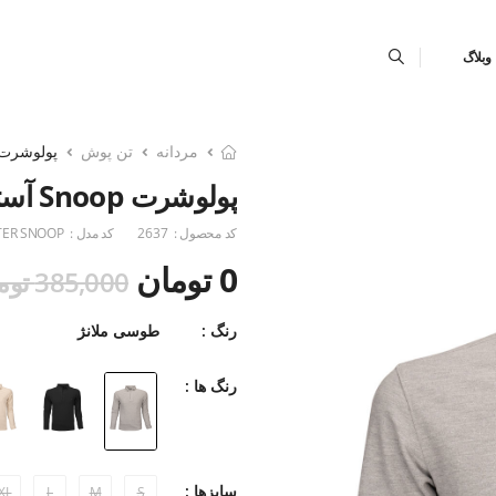
وبلاگ
مردانه
تن پوش
پولوشرت
پولوشرت Snoop آستین بلند
کد محصول :
2637
کد مدل :
TER SNOOP
0 تومان
385,000 تومان
رنگ :
طوسی ملانژ
رنگ ها :
سایزها :
XL
L
M
S