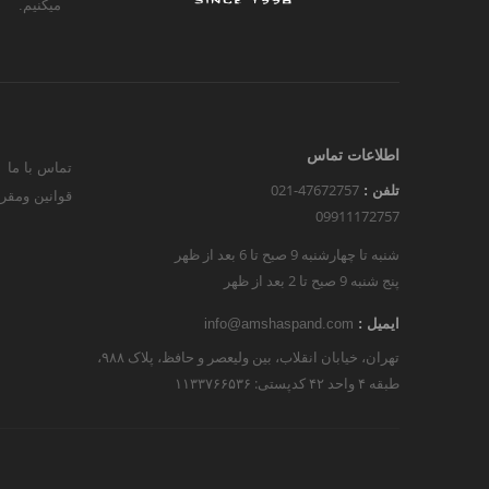
میکنیم.
اطلاعات تماس
تماس با ما
021-47672757
تلفن :
قوانین ومقر
09911172757
شنبه تا چهارشنبه 9 صبح تا 6 بعد از ظهر
پنج شنبه 9 صبح تا 2 بعد از ظهر
ایمیل :
info@amshaspand.com
تهران، خیابان انقلاب، بین ولیعصر و حافظ، پلاک ۹۸۸،
طبقه ۴ واحد ۴۲ کدپستی: ۱۱۳۳۷۶۶۵۳۶