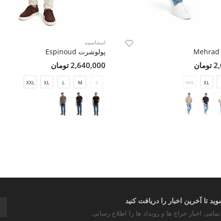
امشاسپند
پولوشرت Espinoud
مان
2,640,000 تومان
XXL
XL
L
M
S
XXL
XL
د تا آخرین اخبار را دریافت کنید
تمامی اخبار حراج ها و رویداد ها را اطلاع رسانی