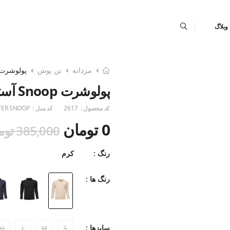
وبلاگ
مردانه
تن پوش
پولوشرت
پولوشرت Snoop آستین بلند
کد محصول :
2617
کد مدل :
TER SNOOP
0 تومان
385,000 تومان
رنگ :
کرم
رنگ ها :
سایزها :
XL
L
M
S