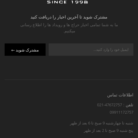
مشترک شوید تا آخرین اخبار را دریافت کنید
ما به شما تمامی اخبار حراج ها و رویداد ها را اطلاع رسانی
میکنیم.
مشترک شوید
اطلاعات تماس
021-47672757
تلفن :
09911172757
شنبه تا چهارشنبه 9 صبح تا 6 بعد از ظهر
پنج شنبه 9 صبح تا 2 بعد از ظهر