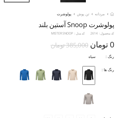
مردانه
تن پوش
پولوشرت
پولوشرت Snoop آستین بلند
کد محصول :
2614
کد مدل :
MISTER SNOOP
0 تومان
385,000 تومان
رنگ :
سیاه
رنگ ها :