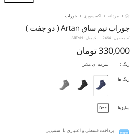
مردانه
اکسسوری
جوراب
جوراب نیم ساق Artan ( دو جفت )
کد محصول :
2464
کد مدل :
ARTAN
330,000 تومان
رنگ :
سرمه ای ملانژ
رنگ ها :
سایزها :
Free
پرداخت قسطی و اعتباری با اسنپ‌پی