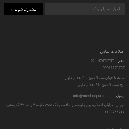
مشترک شوید
اطلاعات تماس
021-47672757
تلفن :
09911172757
شنبه تا چهارشنبه 9 صبح تا 6 بعد از ظهر
پنج شنبه 9 صبح تا 2 بعد از ظهر
ایمیل :
info@amshaspand.com
تهران، خیابان انقلاب، بین ولیعصر و حافظ، پلاک ۹۸۸، طبقه ۴ واحد ۴۲ کدپستی:
۱۱۳۳۷۶۶۵۳۶