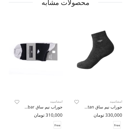
محصولات مشابه
امشاسپند
امشاسپند
ام
جوراب نیم ساق Artan ( دو جفت )
جوراب نیم ساق Hobar ( دو جفت )
330,000 تومان
310,000 تومان
000
e
Free
Free