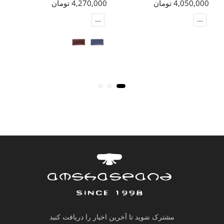
4,050,000 تومان
4,270,000 تومان
000
----
----
مشترک شوید تا آخرین اخبار را دریافت کنید