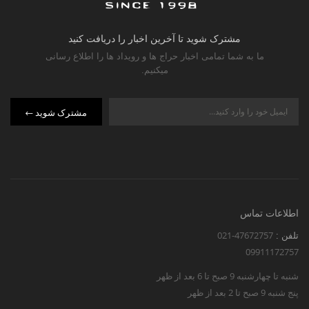
مشترک شوید تا آخرین اخبار را دریافت کنید
ما به شما تمامی اخبار حراج ها و رویداد ها را اطلاع رسانی
میکنیم.
مشترک شوید
اطلاعات تماس
021-47672757
تلفن :
09911172757
شنبه تا چهارشنبه 9 صبح تا 6 بعد از ظهر
پنج شنبه 9 صبح تا 2 بعد از ظهر