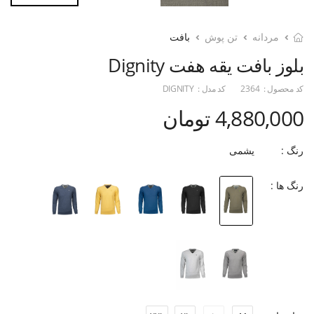
مردانه
تن پوش
بافت
بلوز بافت یقه هفت Dignity
کد محصول :
2364
کد مدل :
DIGNITY
4,880,000 تومان
رنگ :
یشمی
رنگ ها :