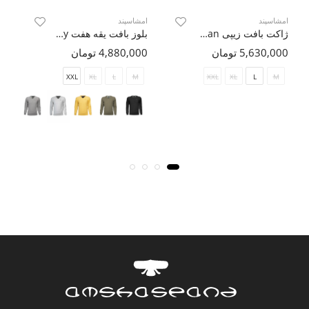
امشاسپند
امشاسپند
ام
ژاکت بافت زیپی Shangan
بلوز بافت یقه هفت Dignity
5,630,000 تومان
4,880,000 تومان
000
XXL
XL
L
M
XXL
XL
L
M