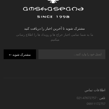
مشترک شوید تا آخرین اخبار را دریافت کنید
ما به شما تمامی اخبار حراج ها و رویداد ها را اطلاع رسانی
میکنیم.
مشترک شوید
اطلاعات تماس
021-47672757
تلفن :
09911172757