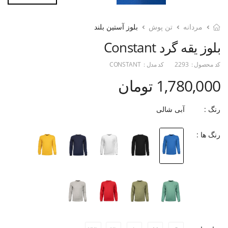
مردانه
تن پوش
بلوز آستین بلند
بلوز یقه گرد Constant
کد محصول :
2293
کد مدل :
CONSTANT
1,780,000 تومان
رنگ :
آبی شالی
رنگ ها :