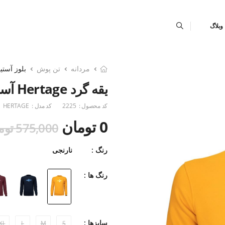
وبلاگ
مردانه
تن پوش
بلوز آستین
یقه گرد Hertage آستین بلند
کد محصول :
2225
کد مدل :
HERTAGE
0 تومان
575,000 تومان
رنگ :
نارنجی
رنگ ها :
سایزها :
XL
L
M
S