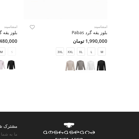
امشاسپند
امشاسپند
بلوز یقه گرد Pabas
بلوز یقه گرد d
1,990,000 تومان
2,480,000 تو
M
S
3XL
XXL
XL
L
M
مشترک شوی
ما به شما 