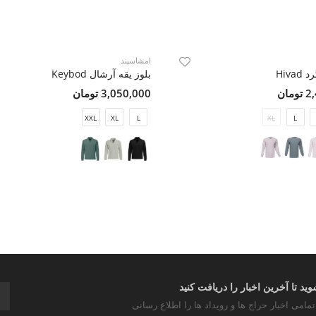
امشاسپند
Hiva
بلوز یقه آرشال Keybod
مان
3,050,000 تومان
XXL
XL
L
XL
L
د تا آخرین اخبار را دریافت کنید
تمامی اخبار حراج ها و رویداد ها را اطلاع رسانی