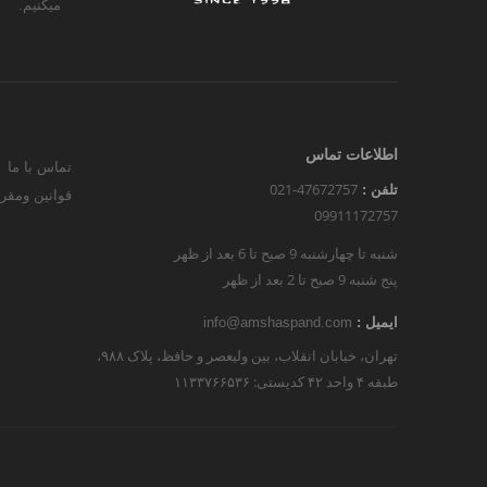
میکنیم.
اطلاعات تماس
تماس با ما
021-47672757
تلفن :
قوانین ومقر
09911172757
شنبه تا چهارشنبه 9 صبح تا 6 بعد از ظهر
پنج شنبه 9 صبح تا 2 بعد از ظهر
ایمیل :
info@amshaspand.com
تهران، خیابان انقلاب، بین ولیعصر و حافظ، پلاک ۹۸۸،
طبقه ۴ واحد ۴۲ کدپستی: ۱۱۳۳۷۶۶۵۳۶