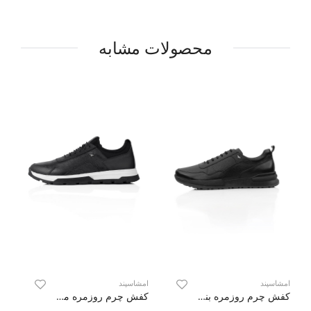
محصولات مشابه
امشاسپند
امشاسپند
ام
کفش چرم روزمره بندی Sourin
کفش چرم روزمره مچ کش دار Gerahoun