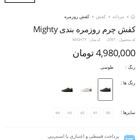
مردانه
کفش
کفش روزمره
کفش چرم روزمره بندی Mighty
کد محصول :
2091
کد مدل :
MIGHTY
4,980,000 تومان
رنگ :
طوسی
رنگ ها :
سایزها :
44
43
42
41
40
پرداخت قسطی و اعتباری با اسنپ‌پی