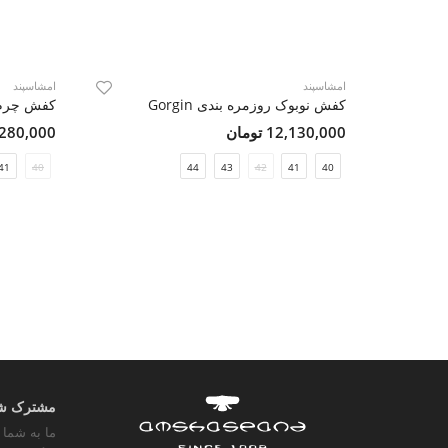
امشاسپند
امشاسپند
کفش نوبوک روزمره بندی Gorgin
کفش چرم ر
12,130,000 تومان
7,280,000 تو
41
40
44
43
42
41
40
مشترک شوی
ما به شما 