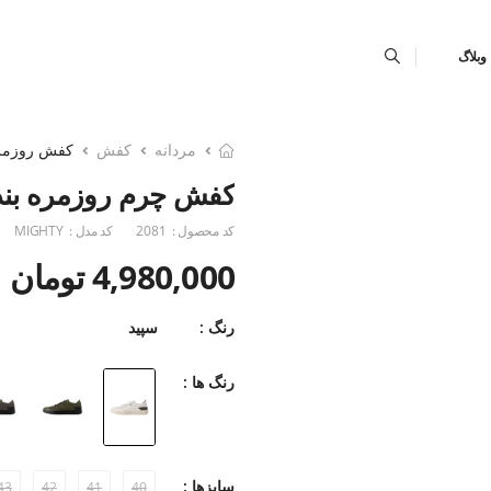
وبلاگ
مردانه
کفش
کفش روزمر
کفش چرم روزمره بندی hty
کد محصول :
2081
کد مدل :
MIGHTY
4,980,000 تومان
رنگ :
سپید
رنگ ها :
سایزها :
43
42
41
40