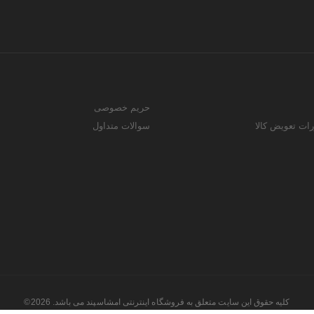
حریم خصوصی
رات تعویض کالا
سوالات متداول
کلیه حقوق این سایت متعلق به فروشگاه اینترنتی امشاسپند می باشد. 2026©