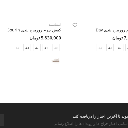
امشاسپند
وزمره بندی Dav
کفش چرم روزمره بندی Sourin
مان
5,830,000 تومان
44
43
42
41
40
44
43
42
د تا آخرین اخبار را دریافت کنید
تمامی اخبار حراج ها و رویداد ها را اطلاع رسانی