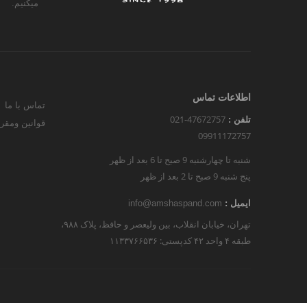
میکنیم.
اطلاعات تماس
تماس با ما
021-47672757
تلفن :
قوانین ومقر
09911172757
شنبه تا چهارشنبه 9 صبح تا 6 بعد از ظهر
پنج شنبه 9 صبح تا 2 بعد از ظهر
ایمیل :
info@amshaspand.com
تهران، خیابان انقلاب، بین ولیعصر و حافظ، پلاک ۹۸۸،
طبقه ۴ واحد ۴۲ کدپستی: ۱۱۳۳۷۶۶۵۳۶